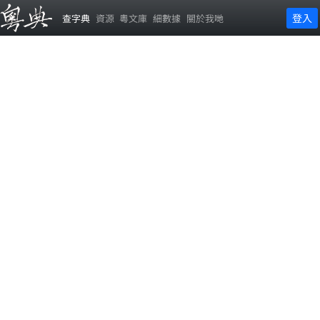
登入
查字典
資源
粵文庫
細數據
關於我哋