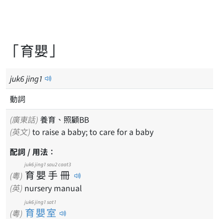
「育嬰」
juk
6
jing
1
動詞
(廣東話)
養育、照顧BB
(英文)
to raise a baby; to care for a baby
配詞 / 用法：
juk6
jing1
sau2
caat3
育
嬰
手
冊
(粵)
(英)
nursery manual
juk6 jing1 sat1
育嬰室
(粵)