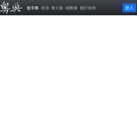
登入
查字典
資源
粵文庫
細數據
關於我哋