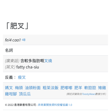
「肥叉」
fei
4
caa
1
名詞
(廣東話)
含較多脂肪嘅
叉燒
(英文)
fatty cha-siu
反義：
瘦叉
媽叉
梅頭
油頭粉面
粗茶淡飯
肥嘟嘟
肥羊
軟腍腍
雉雞
雞咁腳
頂瓜瓜
(類近詞彙取自
ToastyNews
數據分析)
© 2022 香港辭書有限公司 -
非商業開放資料授權協議 1.0