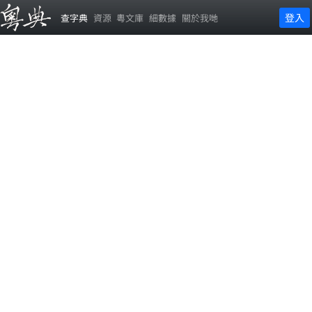
登入
查字典
資源
粵文庫
細數據
關於我哋