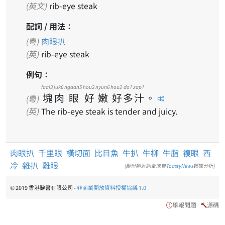
(英文)
rib-eye steak
配詞 / 用法：
(粵)
肉眼扒
(英)
rib-eye steak
例句：
faai3
juk6
ngaan5
hou2
nyun6
hou2
do1
zap1
塊
肉
眼
好
嫩
好
多
汁
。
(粵)
(英)
The rib-eye steak is tender and juicy.
肉眼扒
千里眼
橫切面
比目魚
牛扒
牛柳
牛脂
複眼
西
冷
雜扒
雞眼
(部份類近詞彙取自
ToastyNews
數據分析)
© 2019 香港辭書有限公司 -
非商業開放資料授權協議 1.0
舉報問題
源碼