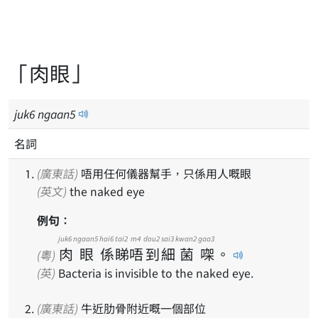
「肉眼」
juk
6
ngaan
5
名詞
(廣東話)
唔用任何儀器幫手，只係用人嘅眼
(英文)
the naked eye
例句：
juk6
ngaan5
hai6
tai2
m4
dou2
sai3
kwan2
gaa3
肉
眼
係
睇
唔
到
細
菌
㗎
。
(粵)
(英)
Bacteria is invisible to the naked eye.
(廣東話)
牛近肋骨附近嘅一個部位