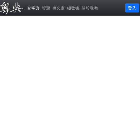
登入
查字典
資源
粵文庫
細數據
關於我哋