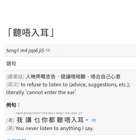
「聽唔入耳」
teng
1
m
4
jap
6
ji
5
語句
(廣東話)
人哋畀嘅忠告、提議唔啱聽，唔合自己心意
(英文)
to refuse to listen to (advice, suggestions, etc.);
literally 'cannot enter the ear'
例句：
ngo5
gong2
mat1
nei5
dou1
teng1
m4
jap6
ji5
我
講
乜
你
都
聽
唔
入
耳
。
(粵)
(英)
You never listen to anything I say.