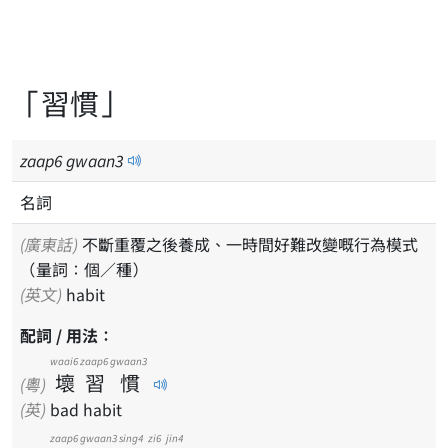
「習慣」
zaap
6
gwaan
3
名詞
(廣東話)
不斷重覆之後養成、一時間好難改變嘅行為模式
（量詞：個／種）
(英文)
habit
配詞 / 用法：
waai6
zaap6
gwaan3
壞
習
慣
(粵)
(英)
bad habit
zaap6
gwaan3
sing4
zi6
jin4