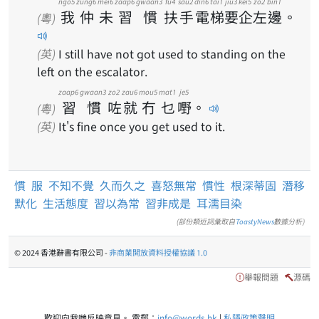
ngo5
zung6
mei6
zaap6
gwaan3
fu4
sau2
din6
tai1
jiu3
kei5
zo2
bin1
我
仲
未
習
慣
扶
手
電
梯
要
企
左
邊
。
(粵)
(英)
I still have not got used to standing on the
left on the escalator.
zaap6
gwaan3
zo2
zau6
mou5
mat1
je5
習
慣
咗
就
冇
乜
嘢
。
(粵)
(英)
It's fine once you get used to it.
慣
服
不知不覺
久而久之
喜怒無常
慣性
根深蒂固
潛移
默化
生活態度
習以為常
習非成是
耳濡目染
(部份類近詞彙取自
ToastyNews
數據分析)
© 2024 香港辭書有限公司 -
非商業開放資料授權協議 1.0
舉報問題
源碼
歡迎向我哋反映意見。 電郵：
info@words.hk
|
私隱政策聲明