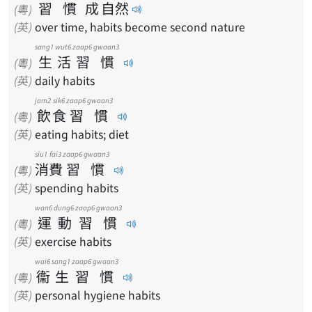
習
慣
成
自
然
(粵)
(英)
over time, habits become second nature
sang1
wut6
zaap6
gwaan3
生
活
習
慣
(粵)
(英)
daily habits
jam2
sik6
zaap6
gwaan3
飲
食
習
慣
(粵)
(英)
eating habits; diet
siu1
fai3
zaap6
gwaan3
消
費
習
慣
(粵)
(英)
spending habits
wan6
dung6
zaap6
gwaan3
運
動
習
慣
(粵)
(英)
exercise habits
wai6
sang1
zaap6
gwaan3
衞
生
習
慣
(粵)
(英)
personal hygiene habits