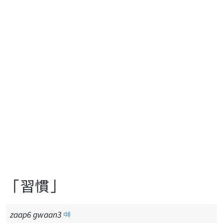
「習慣」
zaap
6
gwaan
3