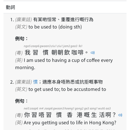
動詞
(廣東話)
有某啲恒常、重覆進行嘅行為
(英文)
to be used to (doing sth)
例句：
ngo5
zaap6
gwaan3
ziu1
ziu1
jam2
gaa3
fe1
我
習
慣
朝
朝
飲
咖
啡
。
(粵)
(英)
I am used to having a cup of coffee every
morning.
(廣東話)
慣
；適應本身唔熟悉或抗拒嘅事物
(英文)
to get used to; to be accustomed to
例句：
nei5
zaap6
m4
zaap6
gwaan3
hoeng1
gong2
ge3
sang1
wut6
aa3
你
習
唔
習
慣
香
港
嘅
生
活
啊
？
(粵)
(英)
Are you getting used to life in Hong Kong?