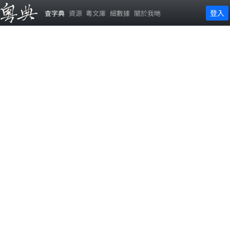
登入
查字典
資源
粵文庫
細數據
關於我哋