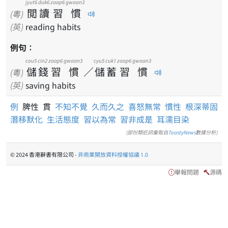
jyut6
duk6
zaap6
gwaan3
閲
讀
習
慣
(粵)
(英)
reading habits
例句：
cou5
cin2
zaap6
gwaan3
cyu5
cuk1
zaap6
gwaan3
儲
錢
習
慣
／
儲
蓄
習
慣
(粵)
(英)
saving habits
例
脾性 貫
不知不覺
久而久之
喜怒無常
慣性
根深蒂固
潛移默化
生活態度
習以為常
習非成是
耳濡目染
(部份類近詞彙取自
ToastyNews
數據分析)
© 2024 香港辭書有限公司 -
非商業開放資料授權協議 1.0
舉報問題
源碼