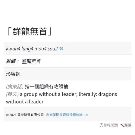
「群龍無首」
kwan
4
lung
4
mou
4
sau
2
異體：
羣
龍無首
形容詞
(廣東話)
指一個組織冇咗領袖
(英文)
a group without a leader; literally: dragons
without a leader
© 2021 香港辭書有限公司 -
非商業開放資料授權協議 1.0
舉報問題
源碼