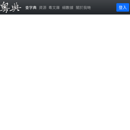
登入
查字典
資源
粵文庫
細數據
關於我哋