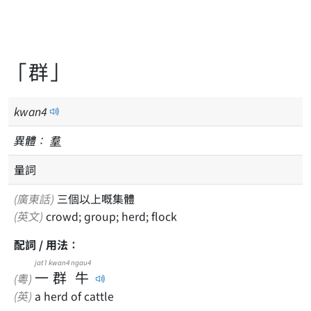
「群」
kwan
4
異體：
羣
量詞
(廣東話)
三個以上嘅集體
(英文)
crowd; group; herd; flock
配詞 / 用法：
jat1
kwan4
ngau4
一
群
牛
(粵)
(英)
a herd of cattle