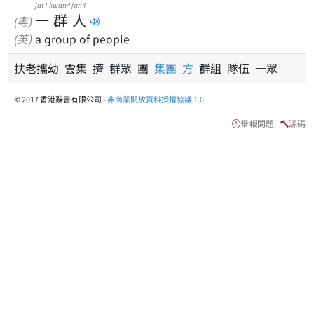
jat1
kwan4
jan4
一
群
人
(粵)
(英)
a group of people
扶老攜幼 雲集 擠 群眾 團
集團
方
群組 隊伍 一眾
© 2017 香港辭書有限公司 -
非商業開放資料授權協議 1.0
舉報問題
源碼