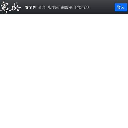
登入
查字典
資源
粵文庫
細數據
關於我哋