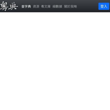
登入
查字典
資源
粵文庫
細數據
關於我哋