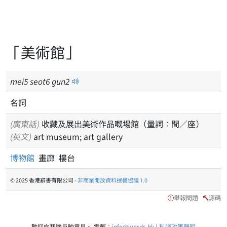
「美術館」
mei
5
seot
6
gun
2
名詞
(廣東話)
收藏及展出美術作品嘅場館（量詞：間／座）
(英文)
art museum; art gallery
博物館
畫廊 樓台
© 2025 香港辭書有限公司 -
非商業開放資料授權協議 1.0
舉報問題
源碼
歡迎向我哋反映意見。 電郵：
info@words.hk
|
私隱政策聲明