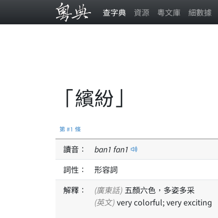
查字典
資源
粵文庫
細數據
「繽紛」
第 #1 條
讀音：
ban
1
fan
1
詞性：
形容詞
解釋：
(廣東話)
五顏六色，多姿多采
(英文)
very colorful; very exciting