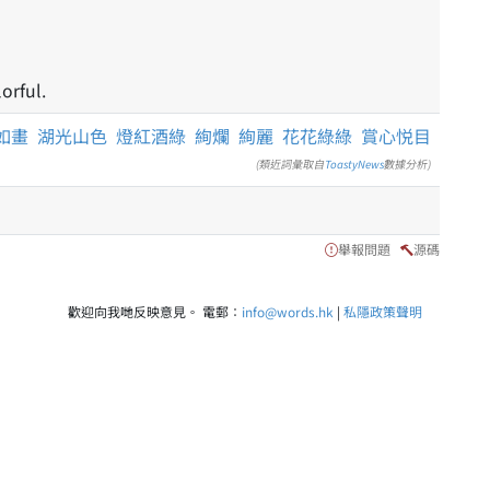
orful.
如畫
湖光山色
燈紅酒綠
絢爛
絢麗
花花綠綠
賞心悦目
(類近詞彙取自
ToastyNews
數據分析)
舉報問題
源碼
歡迎向我哋反映意見。 電郵：
info@words.hk
|
私隱政策聲明