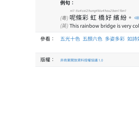
例句：
ni1
tiu4
coi2
hung4
kiu4
hou2
ban1
fan1
呢
條
彩
虹
橋
好
繽
紛
。
(粵)
(英)
This rainbow bridge is very col
參看：
五光十色
五顏六色
多姿多彩
如詩
版權：
非商業開放資料授權協議 1.0