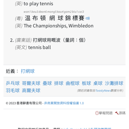
(英)
to play tennis
wan1
bou3
deon6
mong5
kau4
gam2
biu1
coi3
温
布
頓
網
球
錦
標
賽
(粵)
(英)
The Championships, Wimbledon
(廣東話)
打網球用嘅波（量詞：個）
(英文)
tennis ball
近義：
打網球
乒乓球
哥爾夫球
壘球
排球
曲棍球
板球
桌球
沙灘排球
羽毛球
高爾夫球
(類近詞彙取自
ToastyNews
數據分析)
© 2023 香港辭書有限公司 -
非商業開放資料授權協議 1.0
舉報問題
源碼