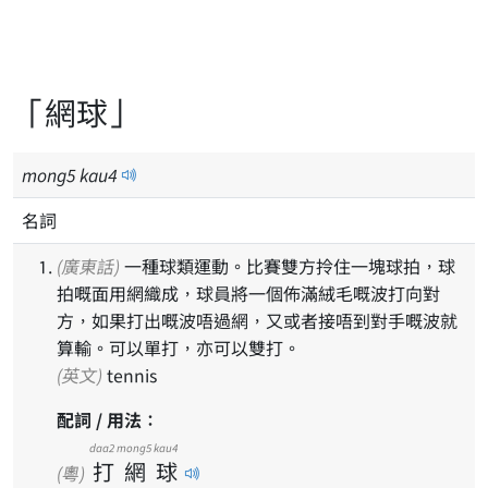
「網球」
mong
5
kau
4
名詞
(廣東話)
一種球類運動。比賽雙方拎住一塊球拍，球
拍嘅面用網織成，球員將一個佈滿絨毛嘅波打向對
方，如果打出嘅波唔過網，又或者接唔到對手嘅波就
算輸。可以單打，亦可以雙打。
(英文)
tennis
配詞 / 用法：
daa2
mong5
kau4
打
網
球
(粵)