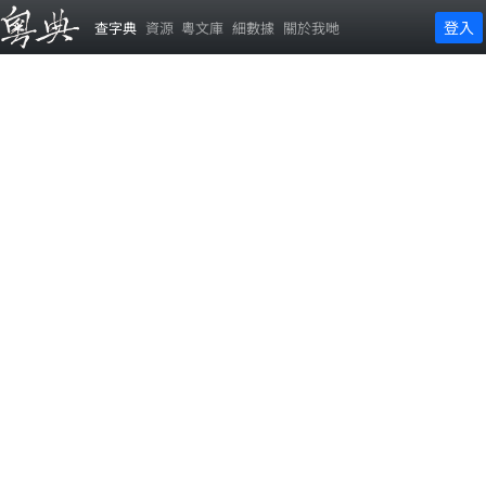
登入
查字典
資源
粵文庫
細數據
關於我哋