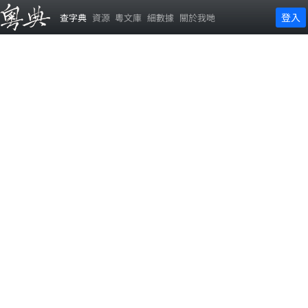
登入
查字典
資源
粵文庫
細數據
關於我哋