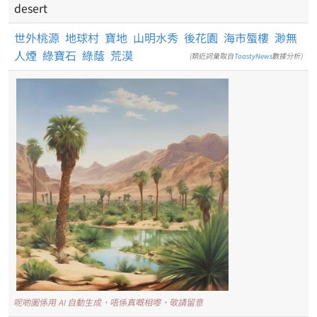
desert
世外桃源
地球村
寶地
山明水秀
後花園
海市蜃樓
渺無
人煙
綠寶石
綠蔭
荒漠
(類近詞彙取自
ToastyNews
數據分析)
呢啲圖係用 AI 自動生成，唔係真嘅相嚟，敬請留意