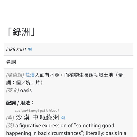
「綠洲」
luk
6
zau
1
名詞
(廣東話)
荒漠
入面有水源，而植物生長蓬勃嘅土地（量
詞：個／塊／片）
(英文)
oasis
配詞 / 用法：
saa1
mok6
zung1
ge3
luk6
zau1
沙
漠
中
嘅
綠
洲
(粵)
(英)
a figurative expression of "something good
happening in bad circumstances"; literally: oasis in a