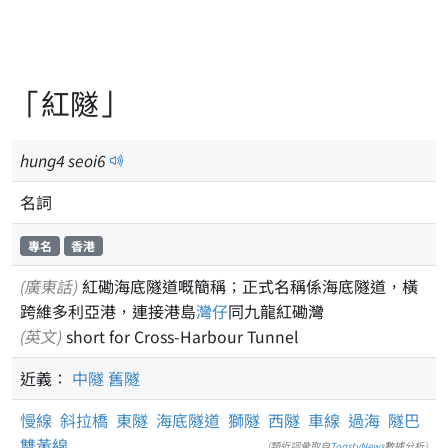
「紅隧」
hung
4
seoi
6
名詞
專名
香港
(廣東話)
紅磡海底隧道嘅簡稱；正式名稱係海底隧道，橫
跨維多利亞港，連接港島
灣仔
同九龍紅磡灣
(英文)
short for Cross-Harbour Tunnel
近義：
中隧
舊隧
慢線
斜拉橋
東隧
海底隧道
獅隧
西隧
車線
過海
隧巴
雙黃線
(類近詞彙取自
ToastyNews
數據分析)