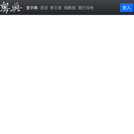
登入
查字典
資源
粵文庫
細數據
關於我哋