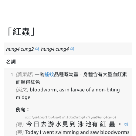
「紅蟲」
hung
4
cung
2
hung
4
cung
4
名詞
(廣東話)
一啲
搖蚊
品種嘅幼蟲，身體含有大量血紅素
而顯得紅色
(英文)
bloodworm, as in larvae of a non-biting
midge
例句：
gam1
jat6
heoi3
jau4
seoi2
gin3
dou2
wing6
ci4
jau5
hung4
cung4
今
日
去
游
水
見
到
泳
池
有
紅
蟲
。
(粵)
(英)
Today I went swimming and saw bloodworms