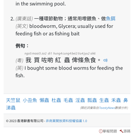
in the swimming pool.
(廣東話)
一種環節動物；通常用嚟餵魚、做
魚餌
(英文)
bloodworm, Glycera; usually used for
feeding fish or as fishing bait
例句：
ngo5
maai5
zo2
di1
hung4
cung4
bei2
tiu4
jyu2
sik6
我
買
咗
啲
紅
蟲
俾
條
魚
食
。
(粵)
(英)
I bought some blood worms for feeding the
fish.
天竺鼠
小丑魚
懶蟲
杜蟲
毛蟲
淫蟲
瓢蟲
生蟲
禾蟲
鼻
涕蟲
(類近詞彙取自
ToastyNews
數據分析)
© 2023 香港辭書有限公司 -
非商業開放資料授權協議 1.0
舉報問題
源碼