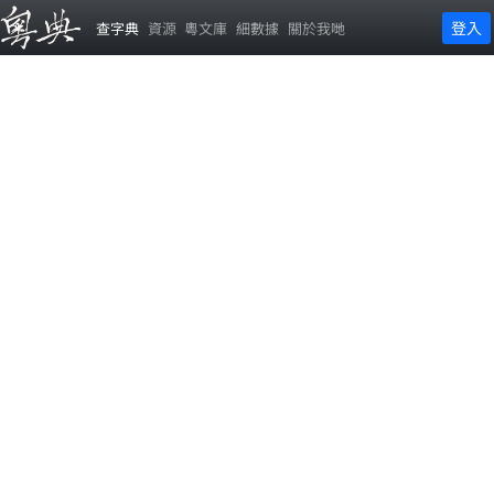
登入
查字典
資源
粵文庫
細數據
關於我哋