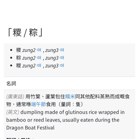
「糭 / 粽」
糭
zung
2
,
zung
3
粽
zung
2
,
zung
3
糉
zung
2
,
zung
3
名詞
(廣東話)
用竹葉、蘆葉包住
糯米
同其他配料蒸熟而成嘅食
物，通常喺
端午節
食用（量詞：隻）
(英文)
dumpling made of glutinous rice wrapped in
bamboo or reed leaves, usually eaten during the
Dragon Boat Festival