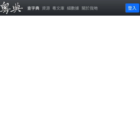
登入
查字典
資源
粵文庫
細數據
關於我哋