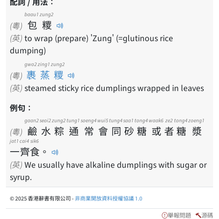
配詞 / 用法：
baau1
zung2
包
糭
(粵)
(英)
to wrap (prepare) 'Zung' (=glutinous rice
dumping)
gwo2 zing1 zung2
裹蒸糭
(粵)
(英)
steamed sticky rice dumplings wrapped in leaves
例句：
gaan2
seoi2
zung2
tung1
soeng4
wui5
tung4
saa1
tong4
waak6
ze2
tong4
zoeng1
鹼
水
粽
通
常
會
同
砂
糖
或
者
糖
漿
(粵)
jat1
cai4
sik6
一
齊
食
。
(英)
We usually have alkaline dumplings with sugar or
syrup.
© 2025 香港辭書有限公司 -
非商業開放資料授權協議 1.0
舉報問題
源碼