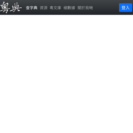
登入
查字典
資源
粵文庫
細數據
關於我哋