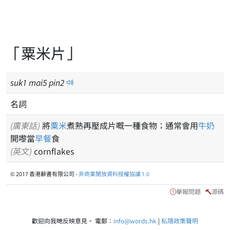
「粟米片」
suk
1
mai
5
pin
2
名詞
(廣東話)
將
粟米
煮熟再壓成片嘅一種食物；通常會用
牛奶
開嚟當
早餐
食
(英文)
cornflakes
© 2017 香港辭書有限公司 -
非商業開放資料授權協議 1.0
舉報問題
源碼
歡迎向我哋反映意見。 電郵：
info@words.hk
|
私隱政策聲明