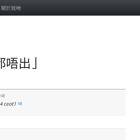
關於我哋
聲都唔出」
4
ceot
1