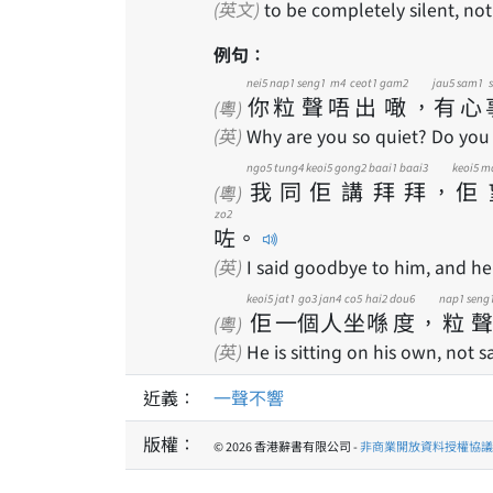
(英文)
to be completely silent, not
例句：
nei5
nap1
seng1
m4
ceot1
gam2
jau5
sam1
s
你
粒
聲
唔
出
噉
，
有
心
(粵)
(英)
Why are you so quiet? Do you
ngo5
tung4
keoi5
gong2
baai1
baai3
keoi5
m
我
同
佢
講
拜
拜
，
佢
(粵)
zo2
咗
。
(英)
I said goodbye to him, and he 
keoi5
jat1
go3
jan4
co5
hai2
dou6
nap1
seng
佢
一
個
人
坐
喺
度
，
粒
聲
(粵)
(英)
He is sitting on his own, not s
近義：
一聲不響
版權：
© 2026 香港辭書有限公司 -
非商業開放資料授權協議 1