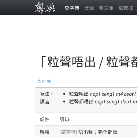
查字典
資源
粵文庫
細數據
「粒聲唔出 / 粒
第 #1 條
寫法、
粒聲唔出
nap
1
seng
1
m
4
ceot
1
讀音：
粒聲都唔出
nap
1
seng
1
dou
1
m
詞性：
語句
解釋：
(廣東話)
唔出聲；完全靜默