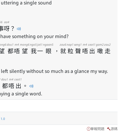
 uttering a single sound
i6
aa4
事
呀
？
 have something on your mind?
ong6
dou1
m4
mong6
ngo5
jat1
ngaan5
zau6
nap1
seng1
m4
ceot1
gam2
zau2
望
都
唔
望
我
一
眼
，
就
粒
聲
唔
出
噉
走
left silently without so much as a glance my way.
1
dou1
m4
ceot1
都
唔
出
。
aying a single word.
.0
舉報問題
源碼