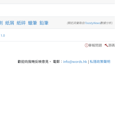
刷
紙屑
紙碎
蠟筆
鉛筆
(類近詞彙取自
ToastyNews
數據分析)
.0
舉報問題
源碼
歡迎向我哋反映意見。 電郵：
info@words.hk
|
私隱政策聲明