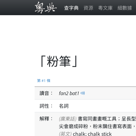
查字典
資源
粵文庫
細數據
「粉筆」
第 #1 條
讀音：
fan
2
bat
1
詞性：
名詞
解釋：
(廣東話)
書寫同畫畫嘅工具；呈長型
尖會磨成碎粉，粉末黐住書寫表面
(英文)
chalk; chalk stick