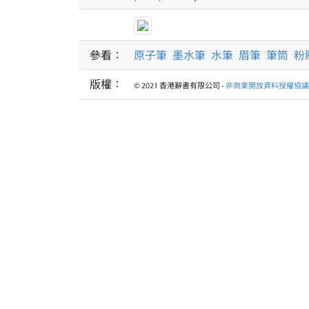
參看：
原子筆
墨水筆
水筆
眉筆
筆筒
粉
版權：
© 2021 香港辭書有限公司 -
非商業開放資料授權協議 1