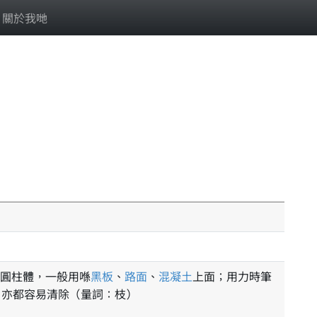
關於我哋
圓柱體，一般用喺
黑板
、
路面
、
混凝土
上面；用力時筆
，亦都容易清除（量詞：枝）