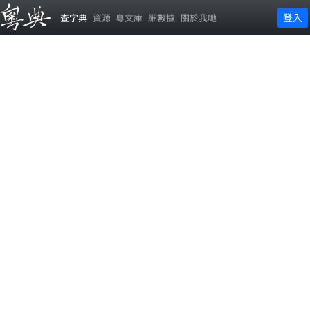
登入
查字典
資源
粵文庫
細數據
關於我哋