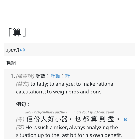
「算」
syun
3
動詞
(廣東話)
計數；
計算
；
計
(英文)
to tally; to analyze; to make rational
calculations; to weigh pros and cons
例句：
keoi5
fan6
jan4
hou2
siu2
hei3
mat1
dou1
syun3
dou3
zeon6
佢
份
人
好
小
器
，
乜
都
算
到
盡
。
(粵)
(英)
He is such a miser, always analyzing the
situation up to the last bit for his own benefit.