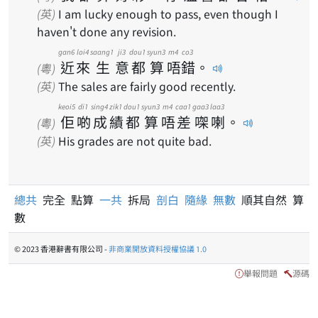
(英)
I am lucky enough to pass, even though I
haven't done any revision.
gan6
loi4
saang1
ji3
dou1
syun3
m4
co3
近
來
生
意
都
算
唔
錯
。
(粵)
(英)
The sales are fairly good recently.
keoi5
di1
sing4
zik1
dou1
syun3
m4
caa1
gaa3
laa3
佢
啲
成
績
都
算
唔
差
㗎
喇
。
(粵)
(英)
His grades are not quite bad.
總共
完全 點算
一共
拆局
剖白
隨緣
無數
順其自然 算
數
© 2023 香港辭書有限公司 -
非商業開放資料授權協議 1.0
舉報問題
源碼