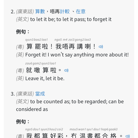
(廣東話)
算數
，唔再
計較
、
在意
(英文)
to let it be; to let it pass; to forget it
例句：
syun3
baa2
laa1
ngo5
m4
zoi3
gong2
laa3
算
罷
啦
！
我
唔
再
講
喇
！
(粵)
(英)
Forget it! I won't say anything more about it!
zau6
gam2
syun3
laa1
就
噉
算
啦
。
(粵)
(英)
Leave it, let it be.
(廣東話)
當成
(英文)
to be counted as; to be regarded; can be
considered as
例句：
ngo5
dou1
syun3
hou2
coi2
mou5
wan1
syu1
dou1
hap6
gaak3
我
都
算
好
彩
，
冇
温
書
都
合
格
。
(粵)