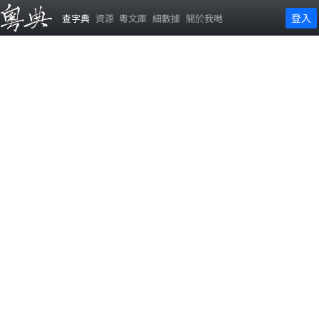
登入
查字典
資源
粵文庫
細數據
關於我哋