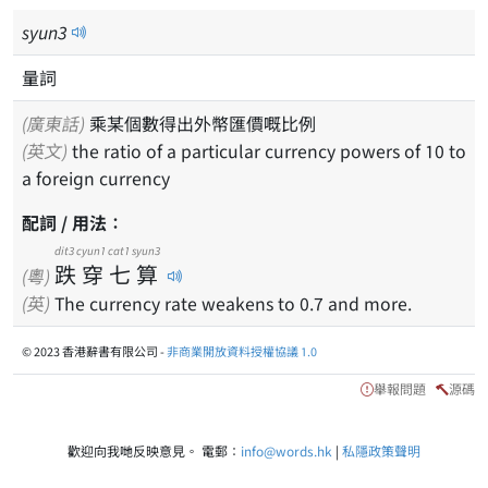
syun
3
量詞
(廣東話)
乘某個數得出外幣匯價嘅比例
(英文)
the ratio of a particular currency powers of 10 to
a foreign currency
配詞 / 用法：
dit3
cyun1
cat1
syun3
跌
穿
七
算
(粵)
(英)
The currency rate weakens to 0.7 and more.
© 2023 香港辭書有限公司 -
非商業開放資料授權協議 1.0
舉報問題
源碼
歡迎向我哋反映意見。 電郵：
info@words.hk
|
私隱政策聲明