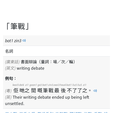
「筆戰」
bat
1
zin
3
名詞
(廣東話)
書面辯論（量詞：場／次／輪）
(英文)
writing debate
例句：
keoi5
dei6
zi1
gaan1
ge3
bat1
zin3
zeoi3
hau6
bat1
liu5
liu5
zi1
佢
哋
之
間
嘅
筆
戰
最
後
不
了
了
之
。
(粵)
(英)
Their writing debate ended up being left
unsettled.