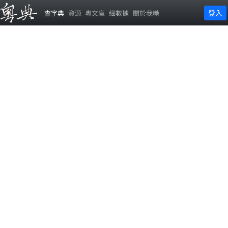
登入
查字典
資源
粵文庫
細數據
關於我哋