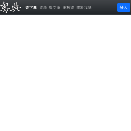
登入
查字典
資源
粵文庫
細數據
關於我哋