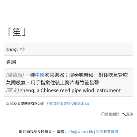
「笙」
sang
1
名詞
(廣東話)
一種
中樂
吹管樂器；演奏嘅時候，對住吹氣管吹
氣同吸氣，用手指撳住裝上簧片嘅竹管發聲
(英文)
sheng, a Chinese reed pipe wind instrument
© 2022 香港辭書有限公司 -
非商業開放資料授權協議 1.0
舉報問題
源碼
歡迎向我哋反映意見。 電郵：
info@words.hk
|
私隱政策聲明