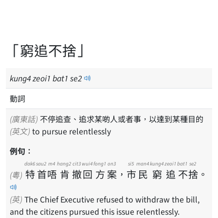
「窮追不捨」
kung
4
zeoi
1
bat
1
se
2
動詞
(廣東話)
不停追查、追求某啲人或者事，以達到某種目的
(英文)
to pursue relentlessly
例句：
dak6
sau2
m4
hang2
cit3
wui4
fong1
on3
si5
man4
kung4
zeoi1
bat1
se2
特
首
唔
肯
撤
回
方
案
，
市
民
窮
追
不
捨
。
(粵)
(英)
The Chief Executive refused to withdraw the bill,
and the citizens pursued this issue relentlessly.