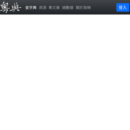
登入
查字典
資源
粵文庫
細數據
關於我哋