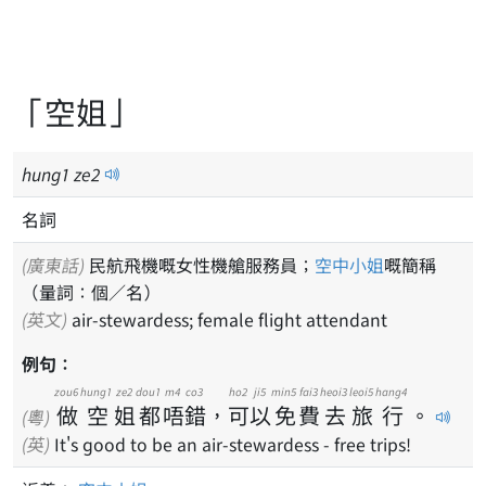
「空姐」
hung
1
ze
2
名詞
(廣東話)
民航飛機嘅女性機艙服務員；
空中小姐
嘅簡稱
（量詞：個／名）
(英文)
air-stewardess; female flight attendant
例句：
zou6
hung1
ze2
dou1
m4
co3
ho2
ji5
min5
fai3
heoi3
leoi5
hang4
做
空
姐
都
唔
錯
，
可
以
免
費
去
旅
行
。
(粵)
(英)
It's good to be an air-stewardess - free trips!