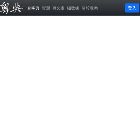
登入
查字典
資源
粵文庫
細數據
關於我哋