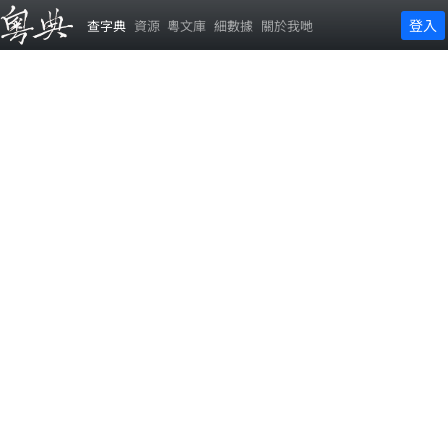
登入
查字典
資源
粵文庫
細數據
關於我哋