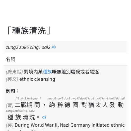
「種族清洗」
zung
2
zuk
6
cing
1
sai
2
名詞
(廣東話)
對境內某
種族
嘅無差別屠殺或者驅逐
(英文)
ethnic cleansing
例句：
ji6
zin3
kei4
gaan1
naap6
seoi5
dak1
gwok3
deoi3
jau4
taai3
jan4
faat3
dung6
二
戰
期
間
，
納
粹
德
國
對
猶
太
人
發
動
(粵)
zung2
zuk6
cing1
sai2
種
族
清
洗
。
(英)
During World War II, Nazi Germany initiated ethnic