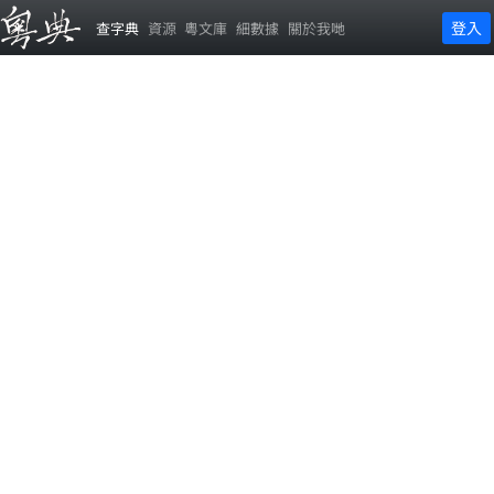
登入
查字典
資源
粵文庫
細數據
關於我哋