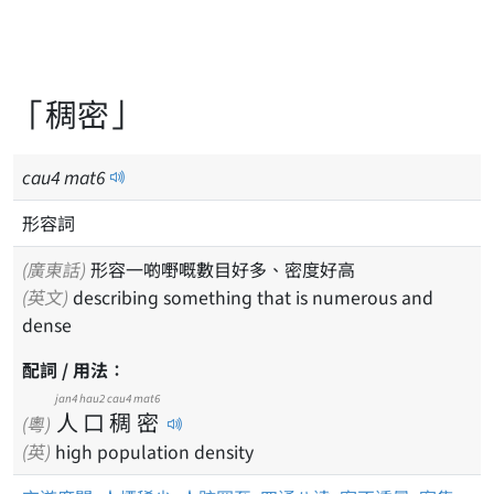
「稠密」
cau
4
mat
6
形容詞
(廣東話)
形容一啲嘢嘅數目好多、密度好高
(英文)
describing something that is numerous and
dense
配詞 / 用法：
jan4
hau2
cau4
mat6
人
口
稠
密
(粵)
(英)
high population density