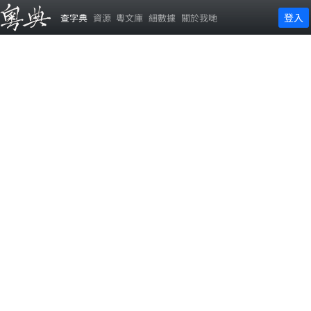
登入
查字典
資源
粵文庫
細數據
關於我哋