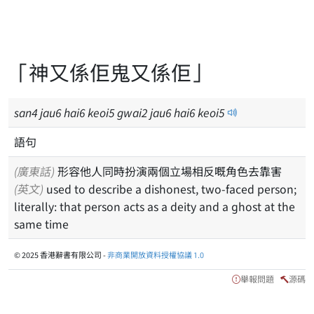
「神又係佢鬼又係佢」
san
4
jau
6
hai
6
keoi
5
gwai
2
jau
6
hai
6
keoi
5
語句
(廣東話)
形容他人同時扮演兩個立場相反嘅角色去靠害
(英文)
used to describe a dishonest, two-faced person;
literally: that person acts as a deity and a ghost at the
same time
© 2025 香港辭書有限公司 -
非商業開放資料授權協議 1.0
舉報問題
源碼