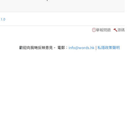
.0
舉報問題
源碼
歡迎向我哋反映意見。 電郵：
info@words.hk
|
私隱政策聲明