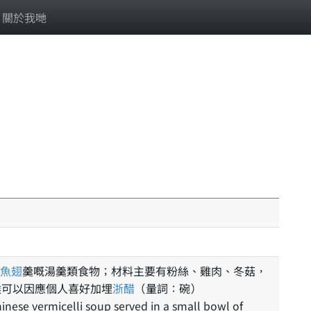
關於我哋
魚翅
羹嘅湯羹類食物；材料主要有粉絲、雞肉、冬菇，
候可以因應個人喜好加埋
浙醋
（量詞：碗）
hinese vermicelli soup served in a small bowl of