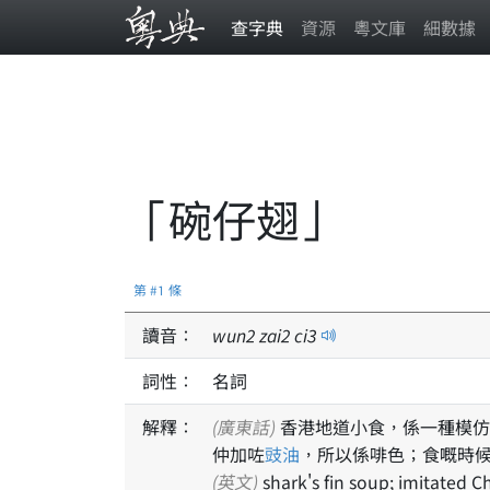
查字典
資源
粵文庫
細數據
「碗仔翅」
第 #1 條
讀音：
wun
2
zai
2
ci
3
詞性：
名詞
解釋：
(廣東話)
香港地道小食，係一種模仿
仲加咗
豉油
，所以係啡色；食嘅時
(英文)
shark's fin soup; imitated C