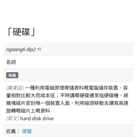
「硬碟」
ngaang
6
dip
2
名詞
術語
(廣東話)
一種利用電磁原理嚟儲資料嘅電腦儲存裝置，容
量相對比較大而成本低；平時講嘅硬碟通常指硬碟機，將
幾塊磁片密封喺一個裝置入面，利用磁頭移動去讀寫高速
旋轉嘅磁片上嘅資料
(英文)
hard disk drive
近義：
硬盤