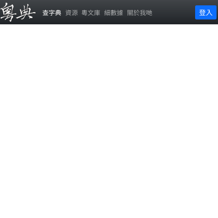
登入
查字典
資源
粵文庫
細數據
關於我哋