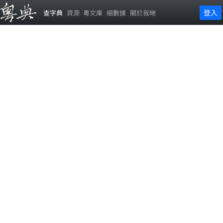
登入
查字典
資源
粵文庫
細數據
關於我哋