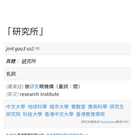
「研究所」
jin
4
gau
3
so
2
異體：
硏
究所
名詞
(廣東話)
做
研究
嘅機構（量詞：間）
(英文)
research institute
中文大學
地球科學
城市大學
實驗室
應用科學
研究生
研究院
科技大學
香港中文大學
香港教育學院
(類近詞彙取自
ToastyNews
數據分析)
© 2021 香港辭書有限公司 -
非商業開放資料授權協議 1.0