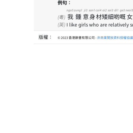
例句：
ngo5
zung1
ji3
san1
coi4
ai2
sai3
di1
ge3
neoi5
我
鍾
意
身
材
矮
細
啲
嘅
女
(粵)
(英)
I like girls who are relatively 
版權：
© 2023 香港辭書有限公司 -
非商業開放資料授權協議 1