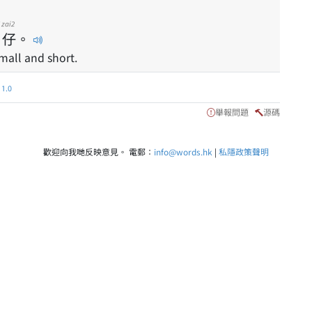
zai2
仔
。
small and short.
.0
舉報問題
源碼
歡迎向我哋反映意見。 電郵：
info@words.hk
|
私隱政策聲明