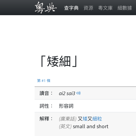
查字典
資源
粵文庫
細數據
「矮細」
第 #1 條
讀音：
ai
2
sai
3
詞性：
形容詞
解釋：
(廣東話)
又
矮
又
細粒
(英文)
small and short