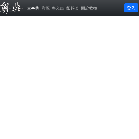
登入
查字典
資源
粵文庫
細數據
關於我哋