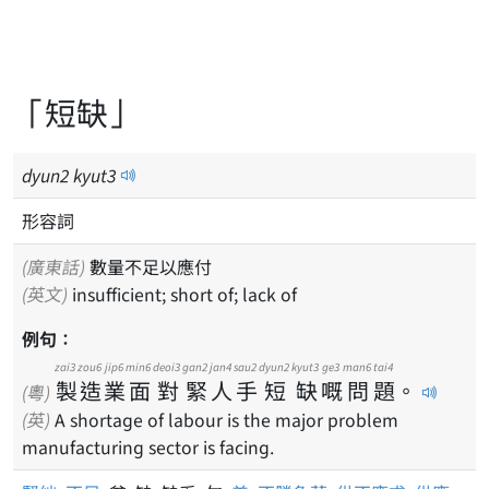
「短缺」
dyun
2
kyut
3
形容詞
(廣東話)
數量不足以應付
(英文)
insufficient; short of; lack of
例句：
zai3
zou6
jip6
min6
deoi3
gan2
jan4
sau2
dyun2
kyut3
ge3
man6
tai4
製
造
業
面
對
緊
人
手
短
缺
嘅
問
題
。
(粵)
(英)
A shortage of labour is the major problem
manufacturing sector is facing.