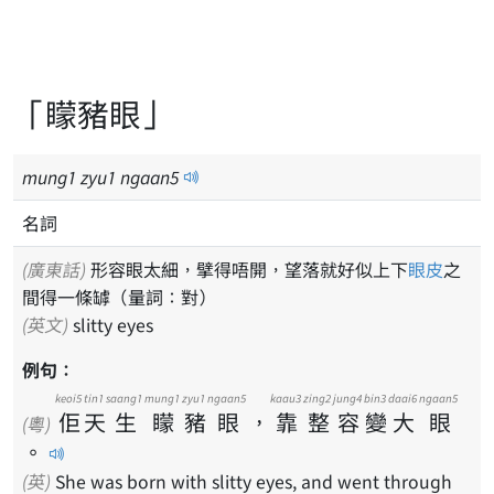
「矇豬眼」
mung
1
zyu
1
ngaan
5
名詞
(廣東話)
形容眼太細，擘得唔開，望落就好似上下
眼皮
之
間得一條罅（量詞：對）
(英文)
slitty eyes
例句：
keoi5
tin1
saang1
mung1
zyu1
ngaan5
kaau3
zing2
jung4
bin3
daai6
ngaan5
佢
天
生
矇
豬
眼
，
靠
整
容
變
大
眼
(粵)
。
(英)
She was born with slitty eyes, and went through