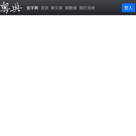
登入
查字典
資源
粵文庫
細數據
關於我哋