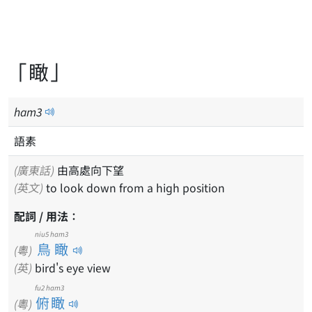
「瞰」
ham
3
語素
(廣東話)
由高處向下望
(英文)
to look down from a high position
配詞 / 用法：
niu5 ham3
鳥瞰
(粵)
(英)
bird's eye view
fu2 ham3
俯瞰
(粵)