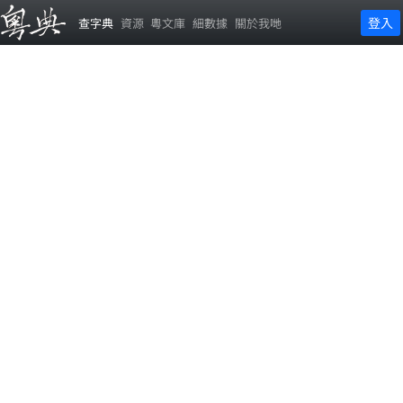
登入
查字典
資源
粵文庫
細數據
關於我哋