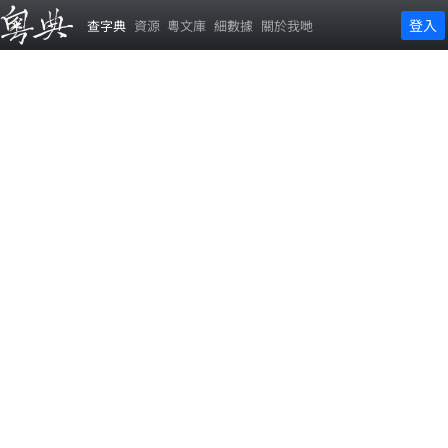
登入
查字典
資源
粵文庫
細數據
關於我哋