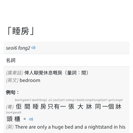
「睡房」
seoi
6
fong
2
名詞
(廣東話)
俾人瞓覺休息嘅房（量詞：間）
(英文)
bedroom
例句：
keoi5
gaan1
seoi6
fong2
zi2
jau5
jat1
zoeng1
daai6
cong4
tung4
jat1
go3
cong4
佢
間
睡
房
只
有
一
張
大
牀
同
一
個
牀
(粵)
tau4
gwai6
頭
櫃
。
(英)
There are only a huge bed and a nightstand in his