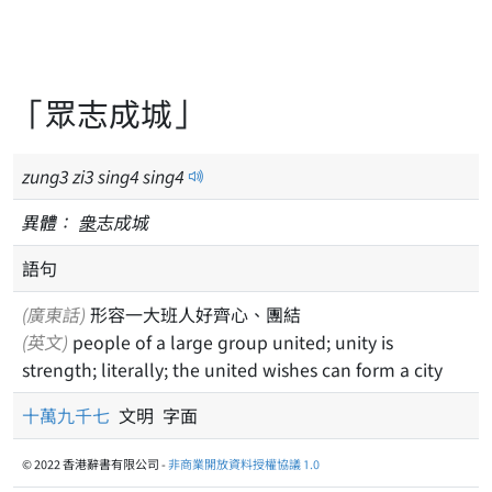
「眾志成城」
zung
3
zi
3
sing
4
sing
4
異體：
衆
志成城
語句
(廣東話)
形容一大班人好齊心、團結
(英文)
people of a large group united; unity is
strength; literally; the united wishes can form a city
十萬九千七
文明 字面
© 2022 香港辭書有限公司 -
非商業開放資料授權協議 1.0