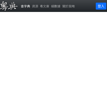
登入
查字典
資源
粵文庫
細數據
關於我哋