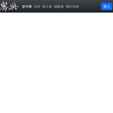
登入
查字典
資源
粵文庫
細數據
關於我哋