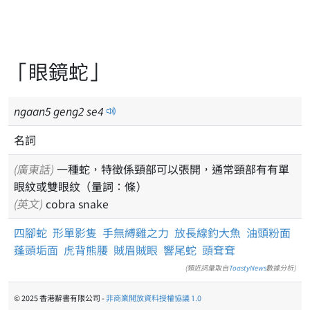
「眼鏡蛇」
ngaan
5
geng
2
se
4
名詞
(廣東話)
一種蛇，特徵係頸部可以張開，通常頸部有有單
眼紋或雙眼紋（量詞：條）
(英文)
cobra snake
四腳蛇
形單影隻
手無縛雞之力
放長線釣大魚
油頭粉面
蓬頭垢面
虎背熊腰
賊眉賊眼
響尾蛇
頭耷耷
(類近詞彙取自
ToastyNews
數據分析)
© 2025 香港辭書有限公司 -
非商業開放資料授權協議 1.0