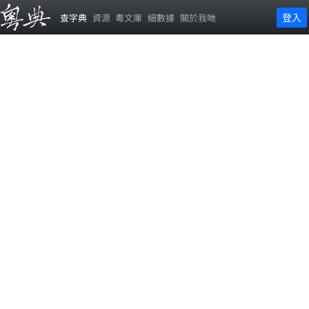
登入
查字典
資源
粵文庫
細數據
關於我哋