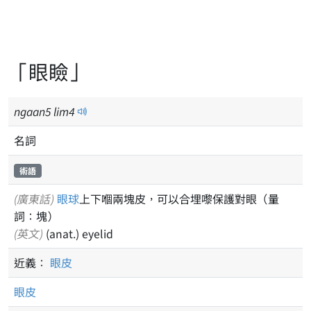
「眼瞼」
ngaan
5
lim
4
名詞
術語
(廣東話)
眼球
上下嗰兩塊皮，可以合埋嚟保護對眼（量
詞：塊）
(英文)
(anat.) eyelid
近義：
眼皮
眼皮