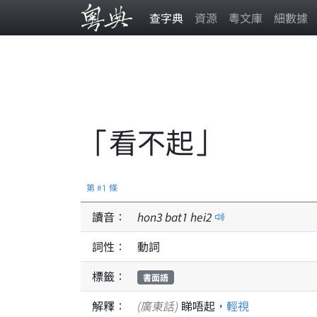
查字典
資源
粵文庫
細數據
「看不起」
第 #1 條
讀音：
hon
3
bat
1
hei
2
詞性：
動詞
標籤：
書面語
解釋：
(廣東話)
睇唔起，
輕視