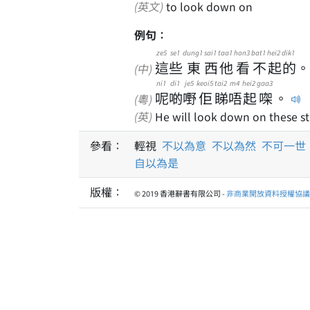
(英文)
to look down on
例句：
ze5
se1
dung1
sai1
taa1
hon3
bat1
hei2
dik1
這
些
東
西
他
看
不
起
的
。
(中)
ni1
di1
je5
keoi5
tai2
m4
hei2
gaa3
呢
啲
嘢
佢
睇
唔
起
㗎
。
(粵)
(英)
He will look down on these st
參看：
輕視
不以為意
不以為然
不可一世
自以為是
版權：
© 2019 香港辭書有限公司 -
非商業開放資料授權協議 1