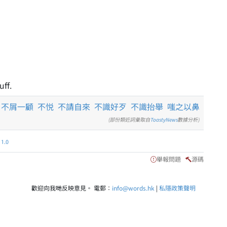
uff.
不屑一顧
不悦
不請自來
不識好歹
不識抬舉
嗤之以鼻
(部份類近詞彙取自
ToastyNews
數據分析)
.0
舉報問題
源碼
歡迎向我哋反映意見。 電郵：
info@words.hk
|
私隱政策聲明