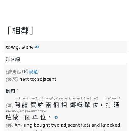
「相鄰」
soeng
1
leon
4
形容詞
(廣東話)
喺
隔籬
(英文)
next to; adjacent
例句：
aa3
lung4
maai5
zo2
loeng5
go3
soeng1
leon4
ge3
daan1
wai2
daa2
tung1
阿
龍
買
咗
兩
個
相
鄰
嘅
單
位
，
打
通
(粵)
zo2
zou6
jat1
go3
daan1
wai2
咗
做
一
個
單
位
。
(英)
Ah-lung bought two adjacent flats and knocked