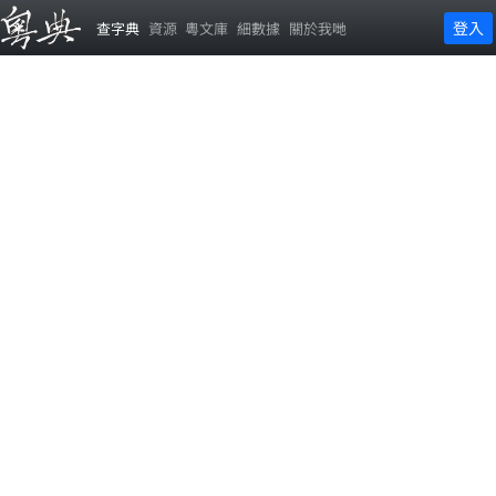
登入
查字典
資源
粵文庫
細數據
關於我哋