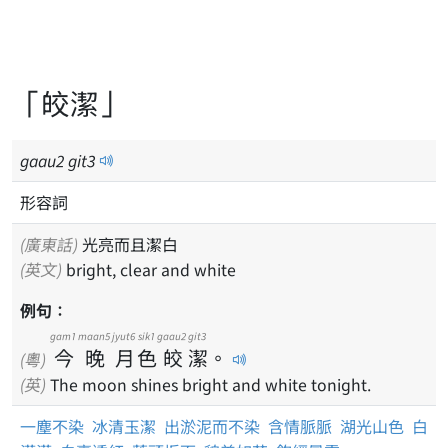
「皎潔」
gaau
2
git
3
形容詞
(廣東話)
光亮而且潔白
(英文)
bright, clear and white
例句：
gam1
maan5
jyut6
sik1
gaau2
git3
今
晚
月
色
皎
潔
。
(粵)
(英)
The moon shines bright and white tonight.
一塵不染
冰清玉潔
出淤泥而不染
含情脈脈
湖光山色
白