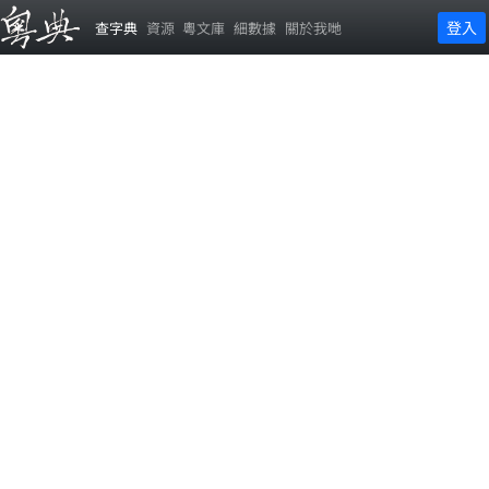
登入
查字典
資源
粵文庫
細數據
關於我哋