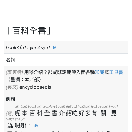
「百科全書」
baak
3
fo
1
cyun
4
syu
1
名詞
(廣東話)
用嚟介紹全部或既定範疇入面各種
知識
嘅
工具書
（量詞：本／部）
(英文)
encyclopaedia
例句：
ni1
bun2
baak3
fo1
cyun4
syu1
gaai3
siu6
zo2
hou2
do1
jau5
gwaan1
kwan1
呢
本
百
科
全
書
介
紹
咗
好
多
有
關
昆
(粵)
cung4
ge3
je5
蟲
嘅
嘢
。