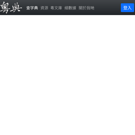
登入
查字典
資源
粵文庫
細數據
關於我哋