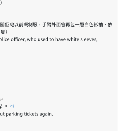
）
：隻）
i4
牌
。
out parking tickets again.