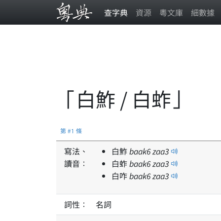
查字典
資源
粵文庫
細數據
「白鮓 / 白蚱」
第 #1 條
寫法、
白鮓
baak
6
zaa
3
讀音：
白蚱
baak
6
zaa
3
白咋
baak
6
zaa
3
詞性：
名詞