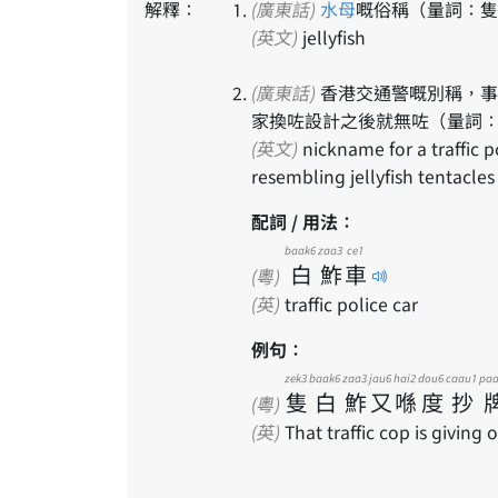
解釋：
(廣東話)
水母
嘅俗稱（量詞：隻
(英文)
jellyfish
(廣東話)
香港交通警嘅別稱，事關佢哋以前嘅制服，手臂外面會再包一層白色衫袖，依
家換咗設計之後就無咗（量詞
(英文)
nickname for a traffic police officer, who used to have white sleeves,
resembling jellyfish tentacles
配詞 / 用法：
baak6
zaa3
ce1
白
鮓
車
(粵)
(英)
traffic police car
例句：
zek3
baak6
zaa3
jau6
hai2
dou6
caau1
paa
隻
白
鮓
又
喺
度
抄
(粵)
(英)
That traffic cop is giving 