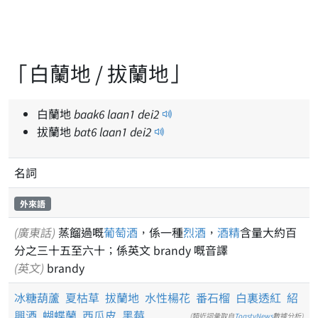
「白蘭地 / 拔蘭地」
白蘭地
baak
6
laan
1
dei
2
拔蘭地
bat
6
laan
1
dei
2
名詞
外來語
(廣東話)
蒸餾過嘅
葡萄酒
，係一種
烈酒
，
酒精
含量大約百
分之三十五至六十；係英文 brandy 嘅音譯
(英文)
brandy
冰糖葫蘆
夏枯草
拔蘭地
水性楊花
番石榴
白裏透紅
紹
興酒
蝴蝶蘭
西瓜皮
黑莓
(類近詞彙取自
ToastyNews
數據分析)