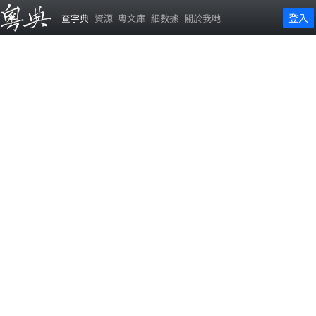
登入
查字典
資源
粵文庫
細數據
關於我哋