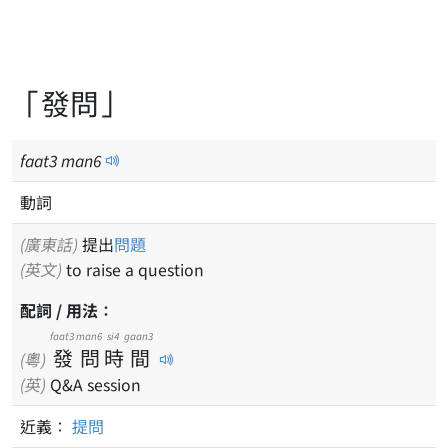
「發問」
faat
3
man
6
動詞
(廣東話)
提出
問題
(英文)
to raise a question
配詞 / 用法：
faat3
man6
si4
gaan3
發
問
時
間
(粵)
(英)
Q&A session
近義：
提問