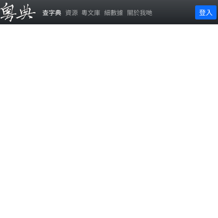
登入
查字典
資源
粵文庫
細數據
關於我哋