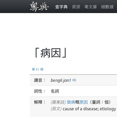
查字典
資源
粵文庫
細數據
「病因」
第 #1 條
讀音：
beng
6
jan
1
詞性：
名詞
解釋：
(廣東話)
致病
嘅
原因
（量詞：個）
(英文)
cause of a disease; etiology