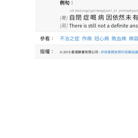
例句：
zi6
bai3
zing3
ge3
beng6
jan1
ji1
jin4
mei6
jau
自
閉
症
嘅
病
因
依
然
未
(粵)
(英)
There is still not a definite an
參看：
不治之症
作病
冠心病
敗血病
病
版權：
© 2019 香港辭書有限公司 -
非商業開放資料授權協議 1