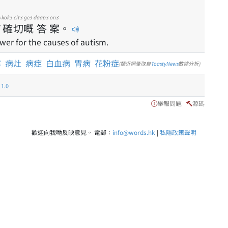
5
kok3
cit3
ge3
daap3
on3
有
確
切
嘅
答
案
。
swer for the causes of autism.
容
病灶
病症
白血病
胃病
花粉症
(類近詞彙取自
ToastyNews
數據分析)
.0
舉報問題
源碼
歡迎向我哋反映意見。 電郵：
info@words.hk
|
私隱政策聲明