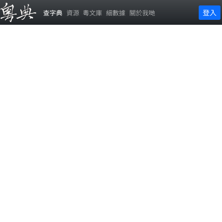
登入
查字典
資源
粵文庫
細數據
關於我哋