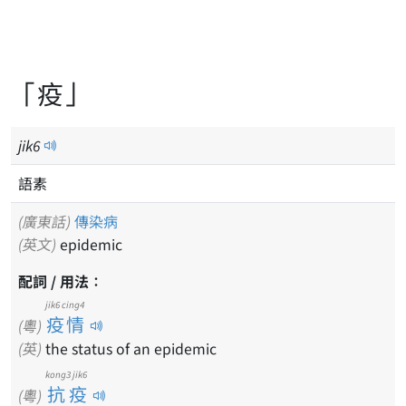
「疫」
jik
6
語素
(廣東話)
傳染病
(英文)
epidemic
配詞 / 用法：
jik6 cing4
疫情
(粵)
(英)
the status of an epidemic
kong3 jik6
抗疫
(粵)