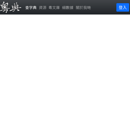
登入
查字典
資源
粵文庫
細數據
關於我哋