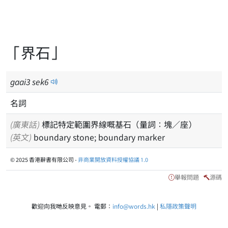
「界石」
gaai
3
sek
6
名詞
(廣東話)
標記特定範圍界線嘅基石（量詞：塊／座）
(英文)
boundary stone; boundary marker
© 2025 香港辭書有限公司 -
非商業開放資料授權協議 1.0
舉報問題
源碼
歡迎向我哋反映意見。 電郵：
info@words.hk
|
私隱政策聲明