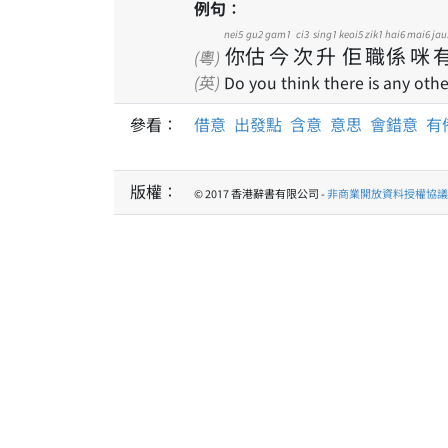
例句：
nei5
gu2
gam1
ci3
sing1
keoi5
zik1
hai6
mai6
jau
你
估
今
次
升
佢
職
係
咪
(粵)
(英)
Do you think there is any oth
參看：
借意
出發點
含意
意思
會錯意
有
版權：
© 2017 香港辭書有限公司 -
非商業開放資料授權協議 1