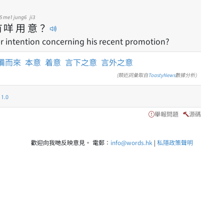
5
me1
jung6
ji3
有
咩
用
意
？
er intention concerning his recent promotion?
備而來
本意
着意
言下之意
言外之意
(類近詞彙取自
ToastyNews
數據分析)
.0
舉報問題
源碼
歡迎向我哋反映意見。 電郵：
info@words.hk
|
私隱政策聲明