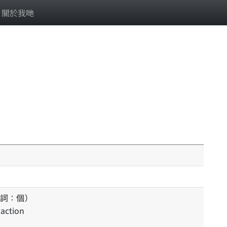
關於我哋
詞：個）
 action