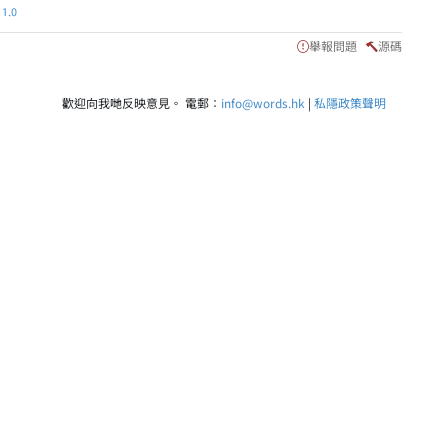
.0
舉報問題
源碼
歡迎向我哋反映意見。 電郵：
info@words.hk
|
私隱政策聲明