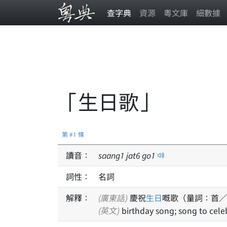
查字典
資源
粵文庫
細數據
「生日歌」
第 #1 條
讀音：
saang
1
jat
6
go
1
詞性：
名詞
解釋：
(廣東話)
慶祝
生日
嘅歌（量詞：首／
(英文)
birthday song; song to cele