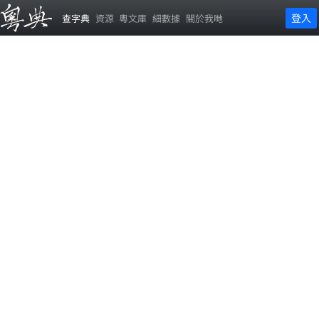
登入
查字典
資源
粵文庫
細數據
關於我哋