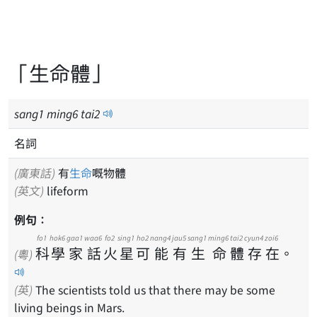
「生命體」
sang
1
ming
6
tai
2
名詞
(廣東話)
有
生命
嘅物體
(英文)
lifeform
例句：
fo1
hok6
gaa1
waa6
fo2
sing1
ho2
nang4
jau5
sang1
ming6
tai2
cyun4
zoi6
科
學
家
話
火
星
可
能
有
生
命
體
存
在
。
(粵)
(英)
The scientists told us that there may be some
living beings in Mars.